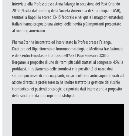
Intervista alla Professoressa Anna Falanga in occasione del Post-Orlando
2019 (Novità dal meeting della Società Americana di Ematologia – ASH),
tenutosi a Napoli lo scorso 13-15 febbraio e nel quale i maggiori ematologi
italiani hanno proposto una sintesi delle novità più importanti presentate
al meeting americano. .
PharmaStar ha incontrato ed intervistato la Professoressa Falanga,
Direttore del Dipartimento di Immunoematologia e Medicina Trasfusionale
e del Centro Emostasi e Trombosi dell’ASST Papa Giovanni XXIII di
Bergamo, a proposito di uno dei temi più caldi trattati al congresso
ASH
: la
profilassi, il trattamento delle trombosi e la possibilità di usare dosi
sempre più basse di anticoagulanti, in particolare di anticoagulanti orali ad
azione diretta; la professoressa ha inoltre trattato la gestione del rischio
trombotico nei pazienti oncologici e riportato dati interessanti a proposito
della sindrome da anticorpi antifosfolipidi.