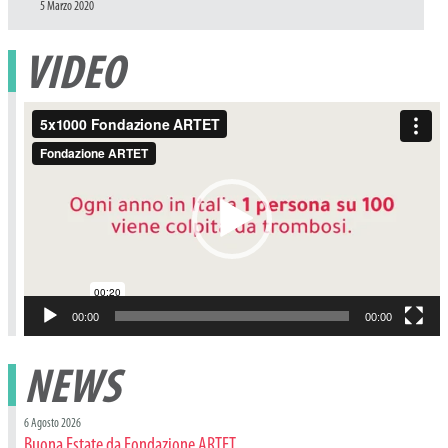
Pubblicato
5 Marzo 2020
il
VIDEO
Video
Player
00:00
00:00
NEWS
6 Agosto 2026
Buona Estate da Fondazione ARTET