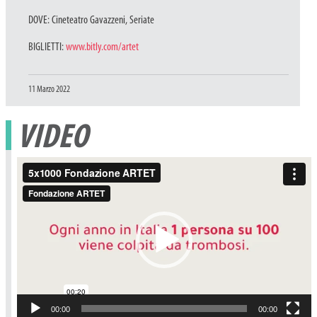
DOVE: Cineteatro Gavazzeni, Seriate
BIGLIETTI:
www.bitly.com/artet
Pubblicato
11 Marzo 2022
il
VIDEO
Video
Player
00:00
00:00