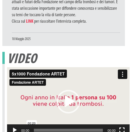
attuali e futuri della Fondazione nel campo della trombosi e dei tumori. È
stata un’occasione importante per diffondere conoscenza e sensibilizzare
su temi che toccano la vita di tante persone.
Clicca sul
LINK
per riascoltare l’intervista completa.
Pubblicato
18 Maggio 2025
il
VIDEO
Video
Player
00:00
00:00