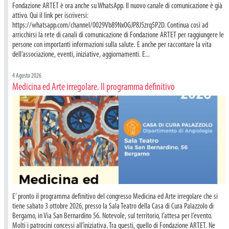
Fondazione ARTET è ora anche su WhatsApp. Il nuovo canale di comunicazione è già
attivo. Qui il link per iscriversi:
https://whatsapp.com/channel/0029Vb89NxOGJP8J5zrq5P2D. Continua così ad
arricchirsi la rete di canali di comunicazione di Fondazione ARTET per raggiungere le
persone con importanti informazioni sulla salute. E anche per raccontare la vita
dell’associazione, eventi, iniziative, aggiornamenti. E...
4 Agosto 2026
Medicina ed Arte irregolare. Il programma definitivo
E’ pronto il programma definitivo del congresso Medicina ed Arte irregolare che si
tiene sabato 3 ottobre 2026, presso la Sala Teatro della Casa di Cura Palazzolo di
Bergamo, in Via San Bernardino 56. Notevole, sul territorio, l’attesa per l’evento.
Molti i patrocini concessi all’iniziativa. Tra questi, quello di Fondazione ARTET. Ne