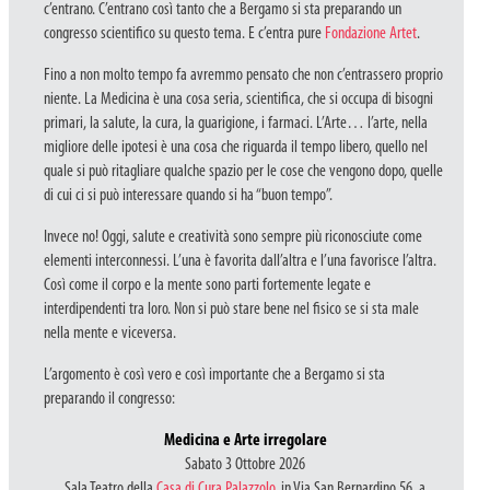
c’entrano. C’entrano così tanto che a Bergamo si sta preparando un
congresso scientifico su questo tema. E c’entra pure
Fondazione Artet
.
Fino a non molto tempo fa avremmo pensato che non c’entrassero proprio
niente. La Medicina è una cosa seria, scientifica, che si occupa di bisogni
primari, la salute, la cura, la guarigione, i farmaci. L’Arte… l’arte, nella
migliore delle ipotesi è una cosa che riguarda il tempo libero, quello nel
quale si può ritagliare qualche spazio per le cose che vengono dopo, quelle
di cui ci si può interessare quando si ha “buon tempo”.
Invece no! Oggi, salute e creatività sono sempre più riconosciute come
elementi interconnessi. L’una è favorita dall’altra e l’una favorisce l’altra.
Così come il corpo e la mente sono parti fortemente legate e
interdipendenti tra loro. Non si può stare bene nel fisico se si sta male
nella mente e viceversa.
L’argomento è così vero e così importante che a Bergamo si sta
preparando il congresso:
Medicina e Arte irregolare
Sabato 3 Ottobre 2026
Sala Teatro della
Casa di Cura Palazzolo
, in Via San Bernardino 56, a