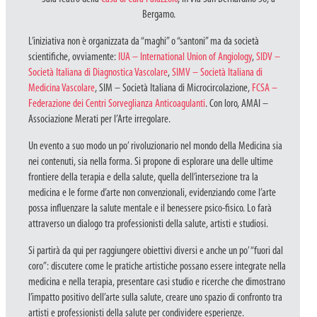
Bergamo.
L’iniziativa non è organizzata da “maghi” o “santoni” ma da società
scientifiche, ovviamente:
IUA – International Union of Angiology
,
SIDV –
Società Italiana di Diagnostica Vascolare
,
SIMV – Società Italiana di
Medicina Vascolare
, SIM – Società Italiana di Microcircolazione,
FCSA –
Federazione dei Centri Sorveglianza Anticoagulanti
. Con loro, AMAI –
Associazione Merati per l’Arte irregolare.
Un evento a suo modo un po’ rivoluzionario nel mondo della Medicina sia
nei contenuti, sia nella forma. Si propone di esplorare una delle ultime
frontiere della terapia e della salute, quella dell’intersezione tra la
medicina e le forme d’arte non convenzionali, evidenziando come l’arte
possa influenzare la salute mentale e il benessere psico-fisico. Lo farà
attraverso un dialogo tra professionisti della salute, artisti e studiosi.
Si partirà da qui per raggiungere obiettivi diversi e anche un po’ “fuori dal
coro”: discutere come le pratiche artistiche possano essere integrate nella
medicina e nella terapia, presentare casi studio e ricerche che dimostrano
l’impatto positivo dell’arte sulla salute, creare uno spazio di confronto tra
artisti e professionisti della salute per condividere esperienze.