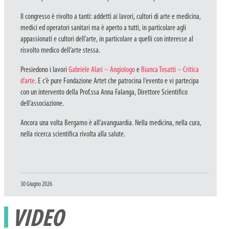
Il congresso è rivolto a tanti: addetti ai lavori, cultori di arte e medicina,
medici ed operatori sanitari ma è aperto a tutti, in particolare agli
appassionati e cultori dell’arte, in particolare a quelli con interesse al
risvolto medico dell’arte stessa.
Presiedono i lavori
Gabriele Alari – Angiologo
e
Bianca Tosatti – Critica
d’arte
. E c’è pure Fondazione Artet che patrocina l’evento e vi partecipa
con un intervento della Prof.ssa Anna Falanga, Direttore Scientifico
dell’associazione.
Ancora una volta Bergamo è all’avanguardia. Nella medicina, nella cura,
nella ricerca scientifica rivolta alla salute.
Pubblicato
30 Giugno 2026
il
VIDEO