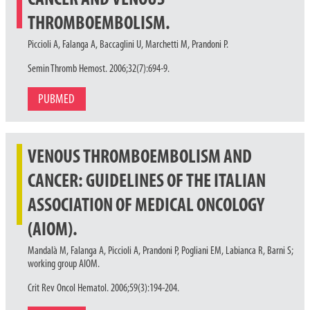
THROMBOEMBOLISM.
Piccioli A, Falanga A, Baccaglini U, Marchetti M, Prandoni P.
Semin Thromb Hemost. 2006;32(7):694-9.
PUBMED
VENOUS THROMBOEMBOLISM AND
CANCER: GUIDELINES OF THE ITALIAN
ASSOCIATION OF MEDICAL ONCOLOGY
(AIOM).
Mandalà M, Falanga A, Piccioli A, Prandoni P, Pogliani EM, Labianca R, Barni S;
working group AIOM.
Crit Rev Oncol Hematol. 2006;59(3):194-204.