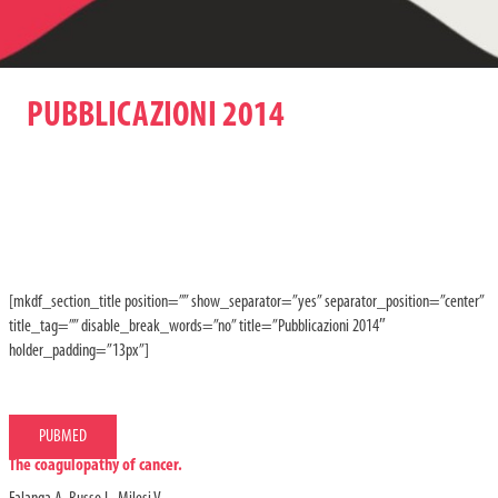
PUBBLICAZIONI 2014
[mkdf_section_title position=”” show_separator=”yes” separator_position=”center”
title_tag=”” disable_break_words=”no” title=”Pubblicazioni 2014″
holder_padding=”13px”]
PUBMED
The coagulopathy of cancer.