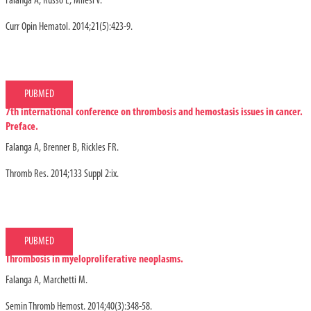
Falanga A, Russo L, Milesi V.
Curr Opin Hematol. 2014;21(5):423-9.
PUBMED
7th international conference on thrombosis and hemostasis issues in cancer.
Preface.
Falanga A, Brenner B, Rickles FR.
Thromb Res. 2014;133 Suppl 2:ix.
PUBMED
Thrombosis in myeloproliferative neoplasms.
Falanga A, Marchetti M.
Semin Thromb Hemost. 2014;40(3):348-58.