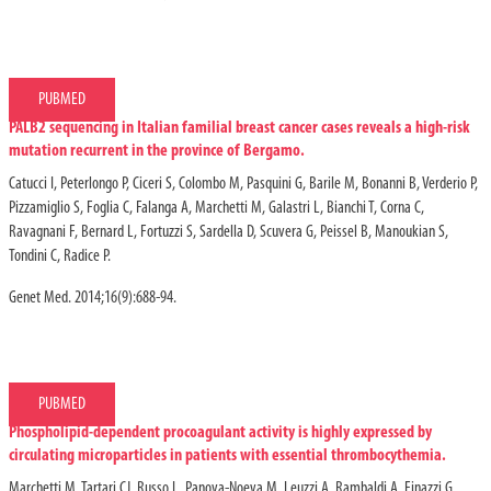
PUBMED
PALB2 sequencing in Italian familial breast cancer cases reveals a high-risk
mutation recurrent in the province of Bergamo.
Catucci I, Peterlongo P, Ciceri S, Colombo M, Pasquini G, Barile M, Bonanni B, Verderio P,
Pizzamiglio S, Foglia C, Falanga A, Marchetti M, Galastri L, Bianchi T, Corna C,
Ravagnani F, Bernard L, Fortuzzi S, Sardella D, Scuvera G, Peissel B, Manoukian S,
Tondini C, Radice P.
Genet Med. 2014;16(9):688-94.
PUBMED
Phospholipid-dependent procoagulant activity is highly expressed by
circulating microparticles in patients with essential thrombocythemia.
Marchetti M, Tartari CJ, Russo L, Panova-Noeva M, Leuzzi A, Rambaldi A, Finazzi G,