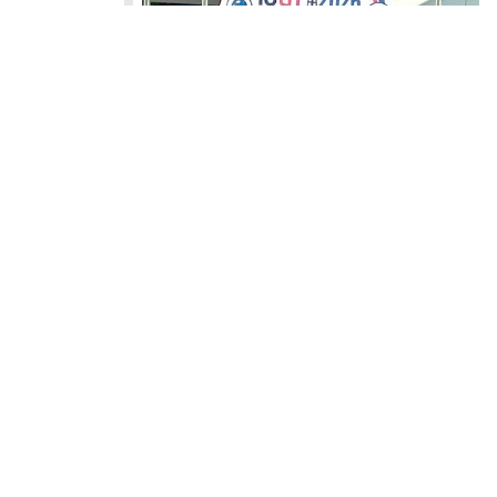
La Dott.ssa Marina Marchetti ha presentato a Parigi i risultati
di un’indagine sull’applicazione delle linee guida
internazionali per il trattamento e la prevenzione della
trombosi associata al cancro. Il workshop dal titolo Cancer-
associated Thrombosis. From evidence to implementation
(Trombosi associata al cancro. Dall’evidenza
all’implementazione), si è tenuto il 10 Luglio 2026, alla vigilia
del...
Privacy Policy