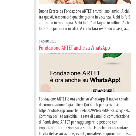
Buona Estate da Fondazione ARTET a tutti i suoi amici. A chi,
tra questi, trascorrerà qualche giorno in vacanza. A chi lo farà
al mare o in montagna. A chi lo farà al lago o in collina. A chi
lo farà in pianura o in città. A chi lo farà restando a casa, a...
6 Agosto 2026
Fondazione ARTET anche su WhatsApp
Fondazione ARTET è ora anche su WhatsApp. Il nuovo canale
di comunicazione è già attivo. Qui il link per iscriversi:
https://whatsapp.com/channel/0029Vb89NxOGJP8J5zrq5P2D.
Continua così ad arricchirsi la rete di canali di comunicazione
di Fondazione ARTET per raggiungere le persone con
importanti informazioni sulla salute. E anche per raccontare
la vita dell’associazione, eventi, iniziative, aggiornamenti. E...