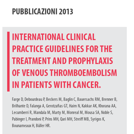
PUBBLICAZIONI 2013
INTERNATIONAL CLINICAL
PRACTICE GUIDELINES FOR THE
TREATMENT AND PROPHYLAXIS
OF VENOUS THROMBOEMBOLISM
IN PATIENTS WITH CANCER.
Farge D, Debourdeau P, Beckers M, Baglin C, Bauersachs RM, Brenner B,
Brilhante D, Falanga A, Gerotzafias GT, Haim N, Kakkar AK, Khorana AA,
Lecumberri R, Mandala M, Marty M, Monreal M, Mousa SA, Noble S,
Pabinger I, Prandoni P, Prins MH, Qari MH, Streiff MB, Syrigos K,
Bounameaux H, Büller HR.