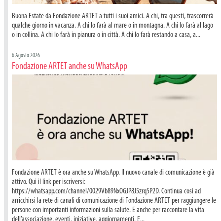
Buona Estate da Fondazione ARTET a tutti i suoi amici. A chi, tra questi, trascorrerà
qualche giorno in vacanza. A chi lo farà al mare o in montagna. A chi lo farà al lago
o in collina. A chi lo farà in pianura o in città. A chi lo farà restando a casa, a...
6 Agosto 2026
Fondazione ARTET anche su WhatsApp
Fondazione ARTET è ora anche su WhatsApp. Il nuovo canale di comunicazione è già
attivo. Qui il link per iscriversi:
https://whatsapp.com/channel/0029Vb89NxOGJP8J5zrq5P2D. Continua così ad
arricchirsi la rete di canali di comunicazione di Fondazione ARTET per raggiungere le
persone con importanti informazioni sulla salute. E anche per raccontare la vita
dell’associazione, eventi, iniziative, aggiornamenti. E...