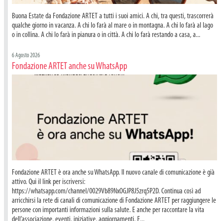
Buona Estate da Fondazione ARTET a tutti i suoi amici. A chi, tra questi, trascorrerà
qualche giorno in vacanza. A chi lo farà al mare o in montagna. A chi lo farà al lago
o in collina. A chi lo farà in pianura o in città. A chi lo farà restando a casa, a...
6 Agosto 2026
Fondazione ARTET anche su WhatsApp
Fondazione ARTET è ora anche su WhatsApp. Il nuovo canale di comunicazione è già
attivo. Qui il link per iscriversi:
https://whatsapp.com/channel/0029Vb89NxOGJP8J5zrq5P2D. Continua così ad
arricchirsi la rete di canali di comunicazione di Fondazione ARTET per raggiungere le
persone con importanti informazioni sulla salute. E anche per raccontare la vita
dell’associazione, eventi, iniziative, aggiornamenti. E...