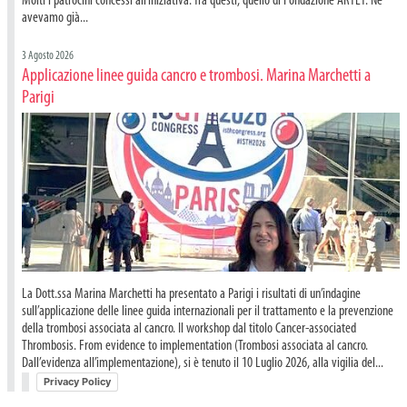
Molti i patrocini concessi all’iniziativa. Tra questi, quello di Fondazione ARTET. Ne
avevamo già...
3 Agosto 2026
Applicazione linee guida cancro e trombosi. Marina Marchetti a
Parigi
La Dott.ssa Marina Marchetti ha presentato a Parigi i risultati di un’indagine
sull’applicazione delle linee guida internazionali per il trattamento e la prevenzione
della trombosi associata al cancro. Il workshop dal titolo Cancer-associated
Thrombosis. From evidence to implementation (Trombosi associata al cancro.
Dall’evidenza all’implementazione), si è tenuto il 10 Luglio 2026, alla vigilia del...
Privacy Policy