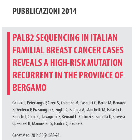
PUBBLICAZIONI 2014
PALB2 SEQUENCING IN ITALIAN
FAMILIAL BREAST CANCER CASES
REVEALS A HIGH-RISK MUTATION
RECURRENT IN THE PROVINCE OF
BERGAMO
Catucci I, Peterlongo P, Ciceri S, Colombo M, Pasquini G, Barile M, Bonanni
B, Verderio P, Pizzamiglio S, Foglia C, Falanga A, Marchetti M, Galastri L,
Bianchi T, Corna C, Ravagnani F, Bernard L, Fortuzzi S, Sardella D, Scuvera
G, Peissel B, Manoukian S, Tondini C, Radice P.
Genet Med. 2014;16(9):688-94.