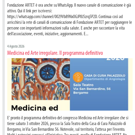
Fondazione ARTET è ora anche su WhatsApp. Il nuovo canale di comunicazione è già
attivo. Qui il link per iscriversi:
https://whatsapp.com/channel/0029Vb89NxOGJP8J5zrq5P2D. Continua così ad
arricchirsi la rete di canali di comunicazione di Fondazione ARTET per raggiungere le
persone con importanti informazioni sulla salute. E anche per raccontare la vita
dell’associazione, eventi, iniziative, aggiornamenti. E...
4 Agosto 2026
Medicina ed Arte irregolare. Il programma definitivo
E’ pronto il programma definitivo del congresso Medicina ed Arte irregolare che si
tiene sabato 3 ottobre 2026, presso la Sala Teatro della Casa di Cura Palazzolo di
Bergamo, in Via San Bernardino 56. Notevole, sul territorio, l’attesa per l’evento.