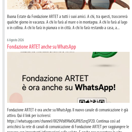
Buona Estate da Fondazione ARTET a tutti i suoi amici. A chi, tra questi, trascorrerà
qualche giorno in vacanza. A chi lo farà al mare o in montagna. A chi lo farà al lago
o in collina. A chi lo farà in pianura o in città. A chi lo farà restando a casa, a...
6 Agosto 2026
Fondazione ARTET anche su WhatsApp
Fondazione ARTET è ora anche su WhatsApp. Il nuovo canale di comunicazione è già
attivo. Qui il link per iscriversi:
https://whatsapp.com/channel/0029Vb89NxOGJP8J5zrq5P2D. Continua così ad
arricchirsi la rete di canali di comunicazione di Fondazione ARTET per raggiungere le