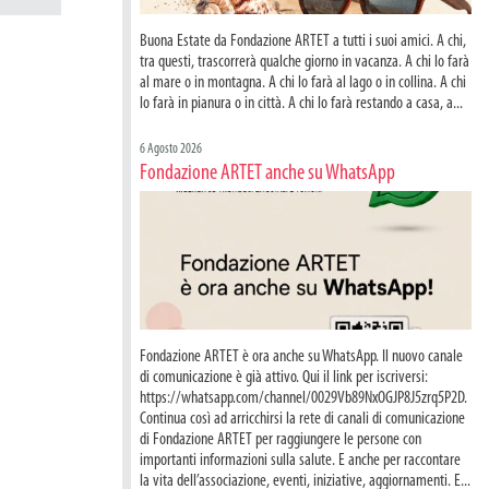
Buona Estate da Fondazione ARTET a tutti i suoi amici. A chi,
tra questi, trascorrerà qualche giorno in vacanza. A chi lo farà
al mare o in montagna. A chi lo farà al lago o in collina. A chi
lo farà in pianura o in città. A chi lo farà restando a casa, a...
6 Agosto 2026
Fondazione ARTET anche su WhatsApp
Fondazione ARTET è ora anche su WhatsApp. Il nuovo canale
di comunicazione è già attivo. Qui il link per iscriversi:
https://whatsapp.com/channel/0029Vb89NxOGJP8J5zrq5P2D.
Continua così ad arricchirsi la rete di canali di comunicazione
di Fondazione ARTET per raggiungere le persone con
importanti informazioni sulla salute. E anche per raccontare
la vita dell’associazione, eventi, iniziative, aggiornamenti. E...