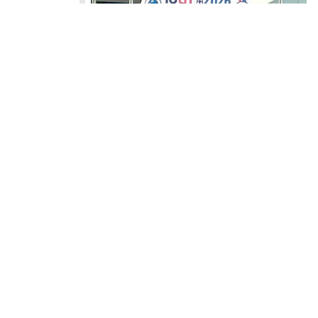
La Dott.ssa Marina Marchetti ha presentato a Parigi i risultati
di un’indagine sull’applicazione delle linee guida
internazionali per il trattamento e la prevenzione della
trombosi associata al cancro. Il workshop dal titolo Cancer-
associated Thrombosis. From evidence to implementation
(Trombosi associata al cancro. Dall’evidenza
all’implementazione), si è tenuto il 10 Luglio 2026, alla vigilia
del...
Privacy Policy