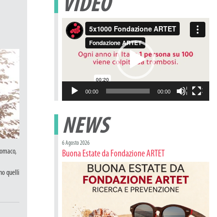
VIDEO
Video
Player
00:00
00:00
NEWS
6 Agosto 2026
stomaco,
Buona Estate da Fondazione ARTET
no quelli