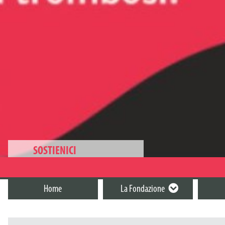
SOSTIENICI
BONIFICO BANCARIO
Intestato a “Fondazione ARTET”
Home
La Fondazione
IBAN: IT36N0538711116000042428683
5X1000
Inserendo il codice fiscale della Fondazione
CF: 04288940168