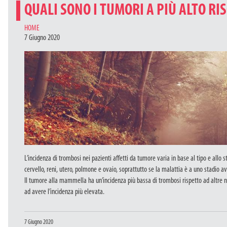
QUALI SONO I TUMORI A PIÙ ALTO RI
CATEGORIES
HOME
7 Giugno 2020
L’incidenza di trombosi nei pazienti affetti da tumore varia in base al tipo e allo
cervello, reni, utero, polmone e ovaio, soprattutto se la malattia è a uno stadio a
Il tumore alla mammella ha un’incidenza più bassa di trombosi rispetto ad altre neo
ad avere l’incidenza più elevata.
Pubblicato
7 Giugno 2020