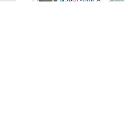
La Dott.ssa Marina Marchetti ha presentato a Parigi i risultati
di un’indagine sull’applicazione delle linee guida
internazionali per il trattamento e la prevenzione della
trombosi associata al cancro. Il workshop dal titolo Cancer-
associated Thrombosis. From evidence to implementation
(Trombosi associata al cancro. Dall’evidenza
all’implementazione), si è tenuto il 10 Luglio 2026, alla vigilia
del...
Privacy Policy