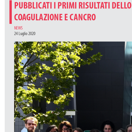
PUBBLICATI I PRIMI RISULTATI DEL
COAGULAZIONE E CANCRO
CATEGORIES
NEWS
24 Luglio 2020