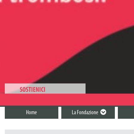
SOSTIENICI
BONIFICO BANCARIO
Intestato a “Fondazione ARTET”
Home
La Fondazione
IBAN: IT36N0538711116000042428683
5X1000
Inserendo il codice fiscale della Fondazione
CF: 04288940168