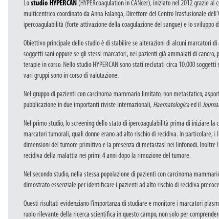
Lo
studio HYPERCAN
(HYPERcoagulation in CANcer), iniziato nel 2012 grazie al 
multicentrico coordinato da Anna Falanga, Direttore del Centro Trasfusionale dell’
ipercoagulabilità (forte attivazione della coagulazione del sangue) e lo sviluppo d
Obiettivo principale dello studio è di stabilire se alterazioni di alcuni marcatori
soggetti sani oppure se gli stessi marcatori, nei pazienti già ammalati di cancro, p
terapie in corso. Nello studio HYPERCAN sono stati reclutati circa 10.000 soggetti 
vari gruppi sono in corso di valutazione.
Nel gruppo di pazienti con carcinoma mammario limitato, non metastatico, asporta
pubblicazione in due importanti riviste internazionali,
Haematologica
ed il
Journa
Nel primo studio, lo screening dello stato di ipercoagulabilità prima di iniziare la
marcatori tumorali, quali donne erano ad alto rischio di recidiva. In particolare, i
dimensioni del tumore primitivo e la presenza di metastasi nei linfonodi. Inoltre 
recidiva della malattia nei primi 4 anni dopo la rimozione del tumore.
Nel secondo studio, nella stessa popolazione di pazienti con carcinoma mammario 
dimostrato essenziale per identificare i pazienti ad alto rischio di recidiva precoce
Questi risultati evidenziano l’importanza di studiare e monitore i marcatori plasma
ruolo rilevante della ricerca scientifica in questo campo, non solo per comprend