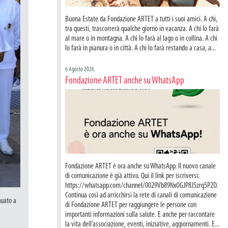
Buona Estate da Fondazione ARTET a tutti i suoi amici. A chi,
tra questi, trascorrerà qualche giorno in vacanza. A chi lo farà
al mare o in montagna. A chi lo farà al lago o in collina. A chi
lo farà in pianura o in città. A chi lo farà restando a casa, a...
6 Agosto 2026
Fondazione ARTET anche su WhatsApp
Fondazione ARTET è ora anche su WhatsApp. Il nuovo canale
di comunicazione è già attivo. Qui il link per iscriversi:
https://whatsapp.com/channel/0029Vb89NxOGJP8J5zrq5P2D.
Continua così ad arricchirsi la rete di canali di comunicazione
nuato a
di Fondazione ARTET per raggiungere le persone con
importanti informazioni sulla salute. E anche per raccontare
la vita dell’associazione, eventi, iniziative, aggiornamenti. E...