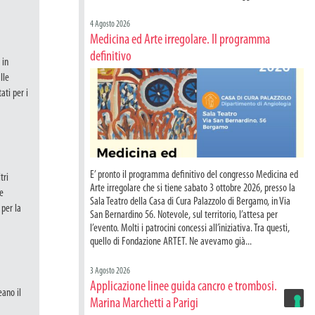
4 Agosto 2026
Medicina ed Arte irregolare. Il programma
definitivo
 in
lle
ati per i
E’ pronto il programma definitivo del congresso Medicina ed
tri
Arte irregolare che si tiene sabato 3 ottobre 2026, presso la
le
Sala Teatro della Casa di Cura Palazzolo di Bergamo, in Via
 per la
San Bernardino 56. Notevole, sul territorio, l’attesa per
l’evento. Molti i patrocini concessi all’iniziativa. Tra questi,
quello di Fondazione ARTET. Ne avevamo già...
3 Agosto 2026
Applicazione linee guida cancro e trombosi.
eano il
Marina Marchetti a Parigi