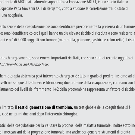
contributo di AIRC e attualmente supportato da Fondazione ARTET, è uno studio italiano
Ospedale Papa Giovanni XXIII di Bergamo, volto a studiare la correlazione tra lo stato di
i una neoplasia.
 di attivazione della coagulazione possono identificare precocemente la presenza di un tumore
ossono identificare coloro i quali hanno un più elevato rischio di ricaduta o sono resistenti a
sani e più di 4.000 soggetti con tumore (mammella, polmone, gastrico e colon-retto). I risult
to chirurgicamente, sono emersi importanti risultati, che sono stati di recente oggetto di
l of Thrombosis and Haemostasis
.
 chemioterapia sistemica post intervento chirurgico, è stato in grado di predire, insieme ad al
 livelli nel sangue di D-dimero e fibrinogeno, due proteine della coagulazione, correlano con 
l’aumento dei livelli del frammento 1+2 della protrombina rappresenta un fattore di rischio
limitato, il
test di generazione di trombina,
un test globale della coagulazione si è
, cioè nei primi due anni dopo l’intervento chirurgico.
tici della coagulazione per la valutare la prognosi della malattia tumorale. Inoltre sottolin
ere i meccanismi della progressione tumorale, ma anche per generare strumenti di pronta