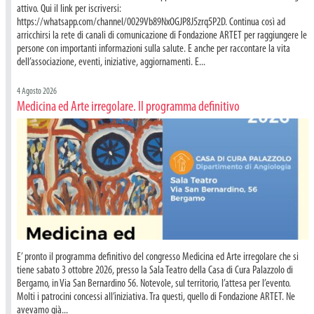
attivo. Qui il link per iscriversi:
https://whatsapp.com/channel/0029Vb89NxOGJP8J5zrq5P2D. Continua così ad
arricchirsi la rete di canali di comunicazione di Fondazione ARTET per raggiungere le
persone con importanti informazioni sulla salute. E anche per raccontare la vita
dell’associazione, eventi, iniziative, aggiornamenti. E...
4 Agosto 2026
Medicina ed Arte irregolare. Il programma definitivo
E’ pronto il programma definitivo del congresso Medicina ed Arte irregolare che si
tiene sabato 3 ottobre 2026, presso la Sala Teatro della Casa di Cura Palazzolo di
Bergamo, in Via San Bernardino 56. Notevole, sul territorio, l’attesa per l’evento.
Molti i patrocini concessi all’iniziativa. Tra questi, quello di Fondazione ARTET. Ne
avevamo già...