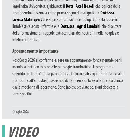
Karolinska Universitetssjukhuset: il
Dott. Axel Rosell
che parlerà della
tromboembolia venosa come primo segno di malignità, la
Dott.ssa
Lovisa Malmqvist
che si presenterà sulla coagulopatia nella leucemia
linfoblastica acuta infantile e la
Dott.ssa Ingrid Lundahl
che discuterà
della formazione di trappole extracellulari dei neutrofili nelle neoplasie
mieloproliferative.
Appuntamento importante
NordCoag 2026 si conferma essere un appuntamento fondamentale per il
mondo scientifico intorno alle patologie trombotiche. Il programma
scientifico offre un’ampia panoramica dei principali argomenti relativi alla
trombosi e all’emostasi, spaziando dalla ricerca di base alla pratica clinica
e alla medicina di laboratorio. Sono inoltre previste sessioni dedicate a
temi specifici.
Pubblicato
5 Luglio 2026
il
VIDEO