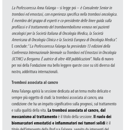
La Professoressa Anna Falanga
– si legge poi –
è Consulente Senior in
trombosi ed emostasi, con esperienza specifica nella trombosi oncologica.
È membro del gruppo di esperti e co-presidente delle linee guida sulla
profilassi e il trattamento del tromboembolismo venoso nei pazienti
oncologici per la Società Italiana di Oncologia Medica, la Società
Americana di Oncologia Clinica e la Società Europea di Oncologia Medica”.
E conclude: “
La Professoressa Falanga ha presieduto 13 edizioni della
Conferenza Internazionale biennale su Trombosi ed Emostasi in Oncologia
(ICTHIC) a Bergamo. È autrice di oltre 400 pubblicazioni”
. Nulla di nuovo
per noi della Fondazione ma bello leggere queste cose su siti diverso dal
nostro, addirittura internazionali.
Trombosi associata al cancro
Anna Falanga aprirà la sessione dedicata ad un tema molto delicato e
sempre più oggetto di studi: la trombosi associata al cancro, una
condizione che ha un impatto significativo sulla prognosi, sul trattamento
e sulla qualità della vita.
La trombosi associata al cancro, dal
meccanismo al trattamento
è il titolo della sessione.
Il ruolo dei
biomarcatori emostatici e infiammatori nei tumori solidi
è il
titolo dell’intervento della Prof.ssa Falanga, seguito da interventi del