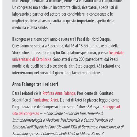
Nord Europa, dedicato a trombosi, emostasi e disturbi della coagulazione.
Un congresso ma anche un incontro tra clinici, ricercatori, specialisti di
laboratorio e partner del settore per condividere la conoscenza e le
migliori pratiche all’avanguardia su questo importante aspetto della
medicina e della salute.
Il congresso si tiene ogni anno e ruota tra i Paesi del Nord Europa.
Quest’anno ha sede a a Stoccolma, dal 16 al 18 Settembre, ospite della
Stockholms Intresseförening för Koagulationssjukdomar, presso
l’ospedale
universitario di Karolinska.
Sono attesi circa 200 partecipanti dai Paesi
nordici e da quelli baltici oltre che da altri Stati europei. 45 i relatori che
interverranno, nel corso di 3 giornate di lavori molto intensi.
Anna Falanga tra i relatori
E tra i relatori c’è la
Prof.ssa Anna Falanga
, Presidente del Comitato
Scientifico di
Fondazione Artet
. E a noi di Artet fa piacere leggere come
l’organizzazione del Congresso la presenta. “
Anna Falanga
–
si legge sul
sito del congresso
–
è Consulente Senior del Dipartimento di
Immunoematologia e Medicina Trasfusionale e Centro Trombosi ed
Emostasi dell’Ospedale Papa Giovanni XXIII di Bergamo e Professoressa di
Ematologia presso l’Università degli Studi di Milano-Bicocca
“.