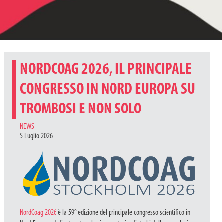
NORDCOAG 2026, IL PRINCIPALE
CONGRESSO IN NORD EUROPA SU
TROMBOSI E NON SOLO
CATEGORIES
NEWS
5 Luglio 2026
NordCoag 2026
è la 59° edizione del principale congresso scientifico in