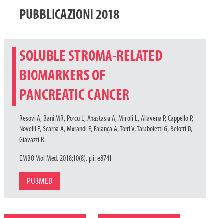
PUBBLICAZIONI 2018
SOLUBLE STROMA-RELATED
BIOMARKERS OF
PANCREATIC CANCER
Resovi A, Bani MR, Porcu L, Anastasia A, Minoli L, Allavena P, Cappello P,
Novelli F, Scarpa A, Morandi E, Falanga A, Torri V, Taraboletti G, Belotti D,
Giavazzi R.
EMBO Mol Med. 2018;10(8). pii: e8741
PUBMED