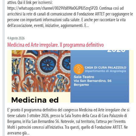
attivo. Qui il link per iscriversi:
https://whatsapp.com/channel/0029Vb89NxOGJP8J5zrq5P2D. Continua così ad
arricchirsi la rete di canali di comunicazione di Fondazione ARTET per raggiungere le
persone con importanti informazioni sulla salute. E anche per raccontare la vita
dell’associazione, eventi, iniziative, aggiornamenti. E...
4 Agosto 2026
Medicina ed Arte irregolare. Il programma definitivo
E’ pronto il programma definitivo del congresso Medicina ed Arte irregolare che si
tiene sabato 3 ottobre 2026, presso la Sala Teatro della Casa di Cura Palazzolo di
Bergamo, in Via San Bernardino 56. Notevole, sul territorio, l’attesa per l’evento.
Molti i patrocini concessi all’iniziativa. Tra questi, quello di Fondazione ARTET. Ne
avevamo già...