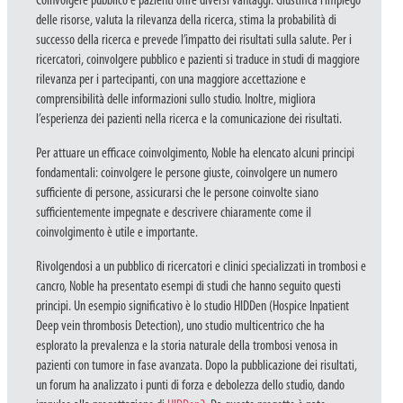
Coinvolgere pubblico e pazienti offre diversi vantaggi. Giustifica l’impiego
delle risorse, valuta la rilevanza della ricerca, stima la probabilità di
successo della ricerca e prevede l’impatto dei risultati sulla salute. Per i
ricercatori, coinvolgere pubblico e pazienti si traduce in studi di maggiore
rilevanza per i partecipanti, con una maggiore accettazione e
comprensibilità delle informazioni sullo studio. Inoltre, migliora
l’esperienza dei pazienti nella ricerca e la comunicazione dei risultati.
Per attuare un efficace coinvolgimento, Noble ha elencato alcuni principi
fondamentali: coinvolgere le persone giuste, coinvolgere un numero
sufficiente di persone, assicurarsi che le persone coinvolte siano
sufficientemente impegnate e descrivere chiaramente come il
coinvolgimento è utile e importante.
Rivolgendosi a un pubblico di ricercatori e clinici specializzati in trombosi e
cancro, Noble ha presentato esempi di studi che hanno seguito questi
principi. Un esempio significativo è lo studio HIDDen (Hospice Inpatient
Deep vein thrombosis Detection), uno studio multicentrico che ha
esplorato la prevalenza e la storia naturale della trombosi venosa in
pazienti con tumore in fase avanzata. Dopo la pubblicazione dei risultati,
un forum ha analizzato i punti di forza e debolezza dello studio, dando