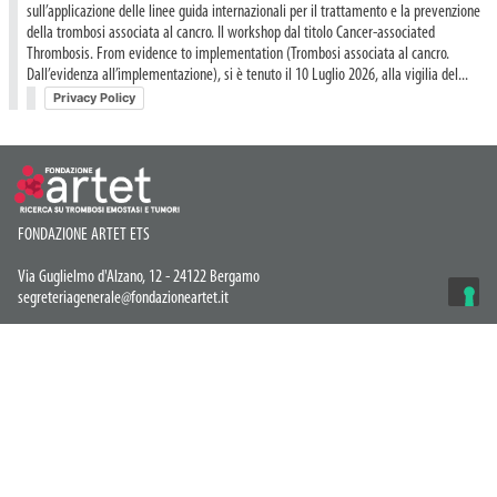
sull’applicazione delle linee guida internazionali per il trattamento e la prevenzione
della trombosi associata al cancro. Il workshop dal titolo Cancer-associated
Thrombosis. From evidence to implementation (Trombosi associata al cancro.
Dall’evidenza all’implementazione), si è tenuto il 10 Luglio 2026, alla vigilia del...
Privacy Policy
FONDAZIONE ARTET ETS
Via Guglielmo d'Alzano, 12 - 24122 Bergamo
segreteriagenerale@fondazioneartet.it
Designed by Polistudium s.r.l.
Via Anfossi 36, 20135 Milan, Italy
info@polistudium.it
Privacy Policy
© COPYRIGHT 2026 Artet ETS