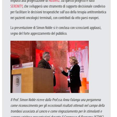
impulso alla progettazione di
HIDDen2
. Da questo progetto è nato
SERENITY
, che svilupperà uno strumento di supporto decisionale condiviso
per facilitare le decisioni terapeutiche sull’uso della terapia antitrombotica
nei pazienti oncologici terminali, con contributi da otto paesi europei.
La presentazione di Simon Noble si è conclusa con scroscianti applausi,
segno del forte apprezzamento del pubblico.
Il Prof. Simon Noble riceve dalla Prof.ssa Anna Falanga una pergamena
come riconoscimento per gli eccezionali risultati ottenuti nel campo della
trombosi associata al cancro e come ringraziamento per le stimolanti e